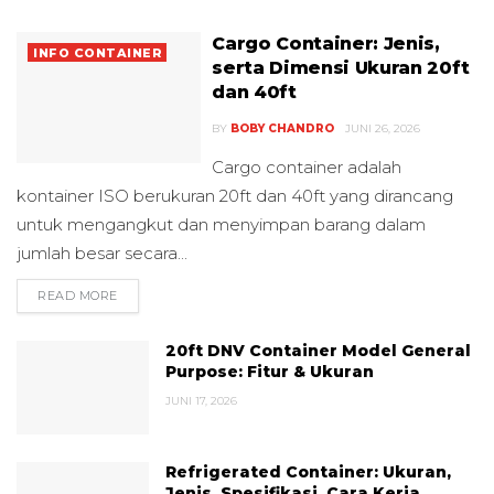
Cargo Container: Jenis,
INFO CONTAINER
serta Dimensi Ukuran 20ft
dan 40ft
BY
BOBY CHANDRO
JUNI 26, 2026
Cargo container adalah
kontainer ISO berukuran 20ft dan 40ft yang dirancang
untuk mengangkut dan menyimpan barang dalam
jumlah besar secara...
READ MORE
DETAILS
20ft DNV Container Model General
Purpose: Fitur & Ukuran
JUNI 17, 2026
Refrigerated Container: Ukuran,
Jenis, Spesifikasi, Cara Kerja