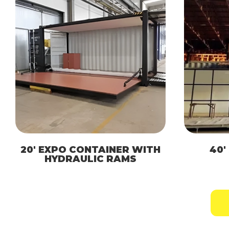
20′ EXPO CONTAINER WITH
40′
HYDRAULIC RAMS