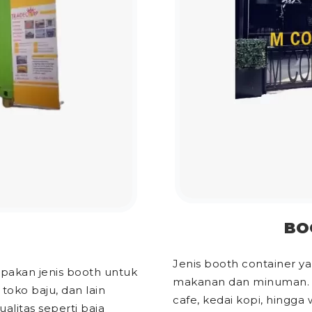
BO
Jenis booth container y
upakan jenis booth untuk
makanan dan minuman. Un
toko baju, dan lain
cafe, kedai kopi, hingg
litas seperti baja