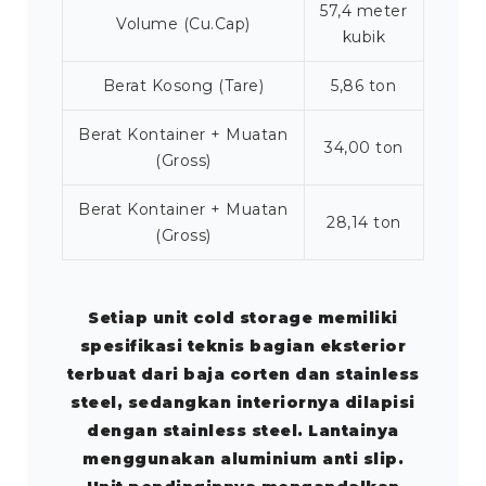
57,4 meter
Volume (Cu.Cap)
kubik
Berat Kosong (Tare)
5,86 ton
Berat Kontainer + Muatan
34,00 ton
(Gross)
Berat Kontainer + Muatan
28,14 ton
(Gross)
Setiap unit cold storage memiliki
spesifikasi teknis bagian eksterior
terbuat dari baja corten dan stainless
steel, sedangkan interiornya dilapisi
dengan stainless steel. Lantainya
menggunakan aluminium anti slip.