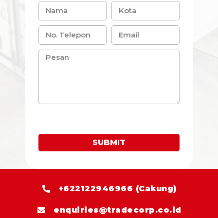
SUBMIT
+622122946966 (Cakung)
enquiries@tradecorp.co.id