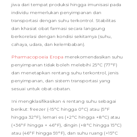
jiwa dari tempat produksi hingga imunisasi pada
individu memerlukan penyimpanan dan
transportasi dengan suhu terkontrol. Stabilitas
dan khasiat obat farmasi secara langsung
berkorelasi dengan kondisi sekitarnya (suhu,
cahaya, udara, dan kelembaban).
Pharmacopoeia Eropa
merekomendasikan suhu
penyimpanan tidak boleh melebihi 25°C (77°F)
dan menetapkan rentang suhu terkontrol, jenis
penyimpanan, dan sistem transportasi yang
sesuai untuk obat-obatan.
Ini mengklasifikasikan 4 rentang suhu sebagai
berikut: freezer (-15°C hingga 0°C) atau (5°F
hingga 32°F), lemari es (+2°C hingga +8°C) atau
(+36°F hingga + 46°F), dingin (+8°C hingga 15°C)
atau (46°F hingga 59°F), dan suhu ruang (+15°C