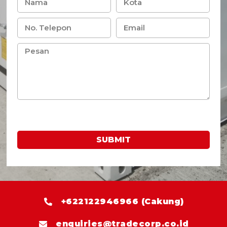
SUBMIT
+622122946966 (Cakung)
enquiries@tradecorp.co.id