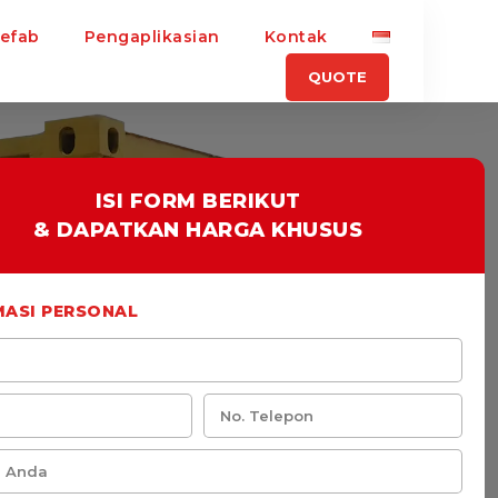
refab
Pengaplikasian
Kontak
QUOTE
ISI FORM BERIKUT
& DAPATKAN HARGA KHUSUS
MASI PERSONAL