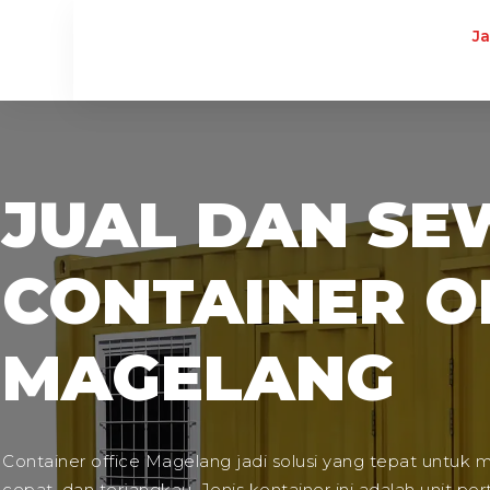
J
JUAL DAN SE
CONTAINER OF
MAGELANG
Container office Magelang jadi solusi yang tepat untuk 
cepat, dan terjangkau. Jenis kontainer ini adalah unit p