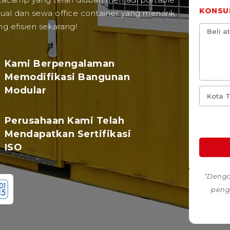
KONSU
ual dan sewa office container yang menarik
ng efisien sekarang!
Kami Berpengalaman
Memodifikasi Bangunan
Modular
Perusahaan Kami Telah
Mendapatkan Sertifikasi
ISO
“Denga
peng