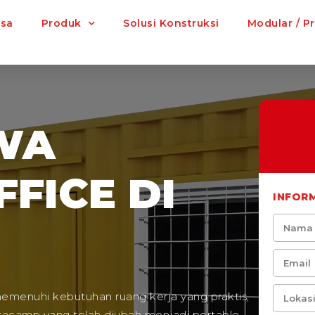
asa
Produk
Solusi Konstruksi
Modular / P
WA
FICE DI
INFOR
memenuhi kebutuhan ruang kerja yang praktis,
ortacamp yang telah diubah menjadi portable