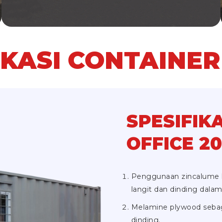
IKASI CONTAINER
SPESIFIK
OFFICE 20
Penggunaan zincalume h
langit dan dinding dalam
Melamine plywood sebag
dinding.