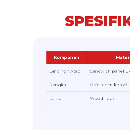
SPESIF
Komponen
Mater
Dinding / Atap
Sandwich panel E
Rangka
Baja tahan korosi
Lantai
Wood floor