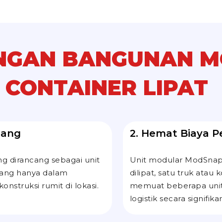
NGAN BANGUNAN 
CONTAINER LIPAT
sang
2. Hemat Biaya P
g dirancang sebagai unit
Unit modular ModSnap 
sang hanya dalam
dilipat, satu truk at
nstruksi rumit di lokasi.
memuat beberapa unit 
logistik secara signifika