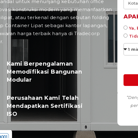
handal untuk menunjang kebutuhan office
novasi konstruksi modern yang memanfaatkan
APA
ilipat, atau terkenal dengan sebutan
folding
Container Lipat sebagai kantor lapangan,
Ya,
waran harga terbaik hanya di Tradecorp
Tid
r.
Kami Berpengalaman
Memodifikasi Bangunan
Modular
Perusahaan Kami Telah
“Den
Mendapatkan Sertifikasi
pe
ISO