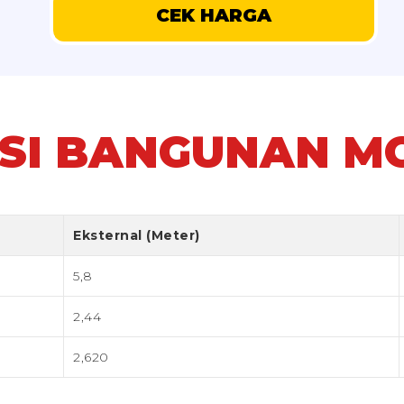
CEK HARGA
SI BANGUNAN M
Eksternal (Meter)
5,8
2,44
2,620