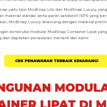
nap yaitu tipe
ModSnap Lite
dan
ModSnap Luxury,
yang
 material standar serta panel sandwich IEPS yang berf
gkan, ModSnap Luxury dirancang dengan material prem
an konstruksi modular ModSnap Container Lipat yang 
g dan dapatkan penawaran menarik dari kami!
CEK PENAWARAN TERBAIK SEKARANG!
ANGUNAN MODUL
AINER LIPAT DI 