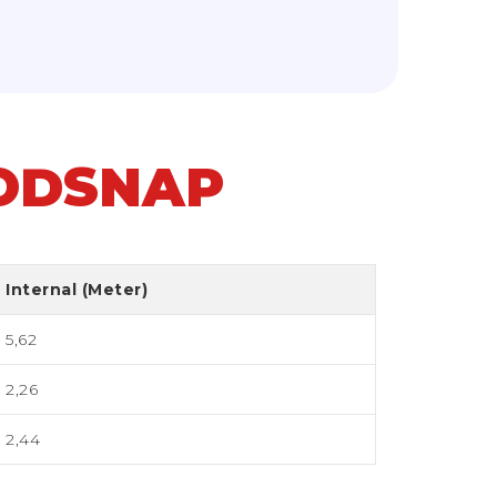
ODSNAP
Internal (Meter)
5,62
2,26
2,44