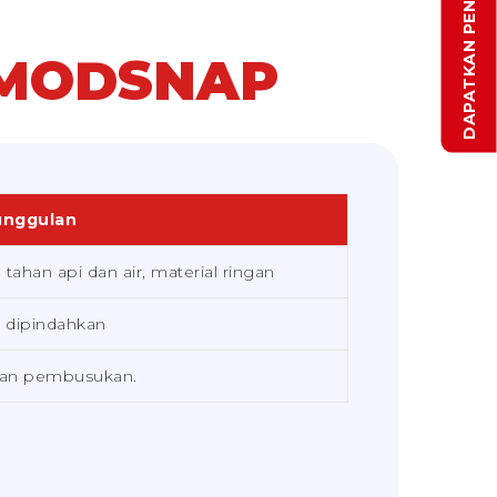
 MODSNAP
unggulan
han api dan air, material ringan
h dipindahkan
 dan pembusukan.