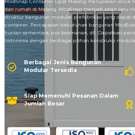
ModSnap Container Lipat Malang merupakan solusi 
dan rumah di Malang. ModSnap menjadi salah satu i
struktur bangunan modular prefabrikasi yang dapat d
container
. Percayakan kebutuhan bangunan ModSnap 
hunian sementara, pos keamanan, dll. Dapatkan pena
Indonesia dengan berbagai pilihan konstruksi modula
Berbagai Jenis Bangunan
Modular Tersedia
Siap Memenuhi Pesanan Dalam
Jumlah Besar