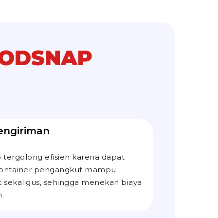
MODSNAP
engiriman
tergolong efisien karena dapat
au kontainer pengangkut mampu
sekaligus, sehingga menekan biaya
n.