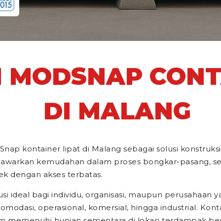
 MODSNAP CONTA
DI MALANG
 kontainer lipat di Malang sebagai solusi konstruksi
menawarkan kemudahan dalam proses bongkar-pasang, se
ek dengan akses terbatas.
usi ideal bagi individu, organisasi, maupun perusahaa
omodasi, operasional, komersial, hingga industrial. Kon
lam memenuhi hunian sementara di lokasi terdampak be