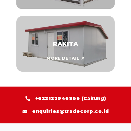
RAKITA
MORE DETAIL ↗
+622122946966 (Cakung)
enquiries@tradecorp.co.id