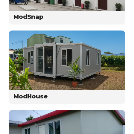
ModSnap
ModHouse