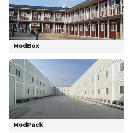
ModBox
ModPack