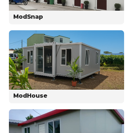
ModSnap
ModHouse