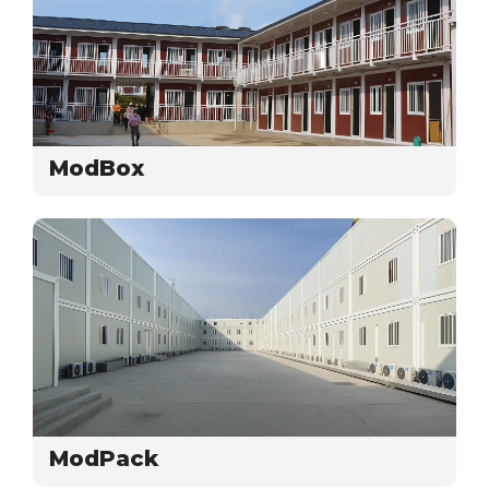
ModBox
ModPack