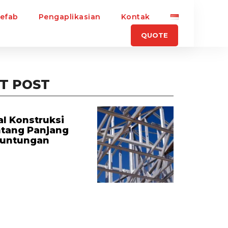
refab
Pengaplikasian
Kontak
QUOTE
T POST
l Konstruksi
ntang Panjang
euntungan