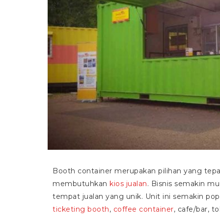
Booth container merupakan pilihan yang tep
membutuhkan
kios jualan
. Bisnis semakin mud
tempat jualan yang unik. Unit ini semakin po
ticketing booth
,
coffee container
, cafe/bar, 