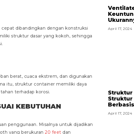
Ventilat
Keuntung
Ukurann
cepat dibandingkan dengan konstruksi
April 17, 2024
liki struktur dasar yang kokoh, sehingga
i.
ban berat, cuaca ekstrem, dan digunakan
a itu, struktur container memiliki daya
tahan terhadap korosi.
Struktur
Struktu
Berbasis
ESUAI KEBUTUHAN
April 17, 2024
juan penggunaan. Misalnya untuk dijadikan
oth yang berukuran
20 feet
dan