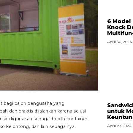
6 Model
Knock D
Multifun
April 30, 2024
at bagi calon pengusaha yang
Sandwic
untuk Mo
ah dan praktis dijalankan karena solusi
Keuntung
pular digunakan sebagai booth container,
April 19, 2024
toko kelontong, dan lain sebagainya.