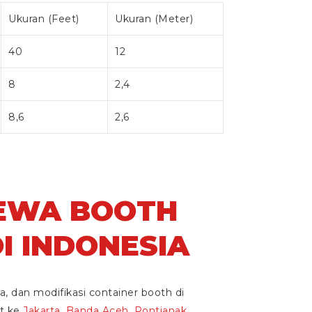
Ukuran (Feet)
Ukuran (Meter)
40
12
8
2,4
8,6
2,6
SEWA BOOTH
I INDONESIA
a, dan modifikasi container booth di
it ke
Jakarta
,
Banda Aceh
,
Pontianak
,