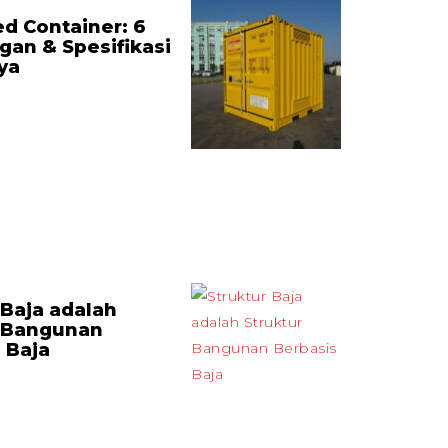
ed Container: 6
an & Spesifikasi
ya
 Baja adalah
r Bangunan
 Baja