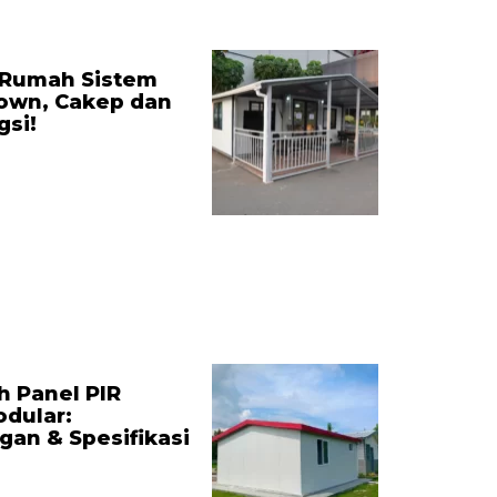
 Rumah Sistem
own, Cakep dan
gsi!
h Panel PIR
dular:
an & Spesifikasi