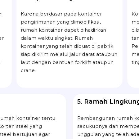
r
Karena berdasar pada kontainer
Ko
pengirimanan yang dimodifikasi,
mo
rumah kontainer dapat dihadirkan
di
an
dalam waktu singkat. Rumah
ta
kontainer yang telah dibuat di pabrik
Pe
siap dikirim melalui jalur darat ataupun
me
n
laut dengan bantuan
forklift
ataupun
ti
crane
.
5. Ramah Lingkun
 rumah kontainer tentu
Pembangunan rumah ko
corten steel
yang
secukupnya dan memper
steel bertujuan agar
unggulan yang telah ad