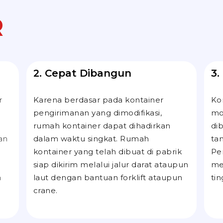
R
2. Cepat Dibangun
3.
r
Karena berdasar pada kontainer
Ko
pengirimanan yang dimodifikasi,
mo
rumah kontainer dapat dihadirkan
di
an
dalam waktu singkat. Rumah
ta
kontainer yang telah dibuat di pabrik
Pe
siap dikirim melalui jalur darat ataupun
me
n
laut dengan bantuan
forklift
ataupun
ti
crane
.