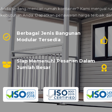
Anda sedang mencari rumah kontainer? Kami menjual rum
kebutuhan Anda. Dapatkan penawaran harga terbaik dari
Berbagai Jenis Bangunan
Modular Tersedia
Siap Memenuhi Pesanan Dalam
Jumlah Besar