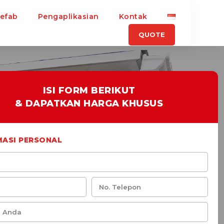
refab
Pengaplikasian
Kontak
QUOTE
ISI FORM BERIKUT
& DAPATKAN HARGA KHUSUS
MASI PERSONAL