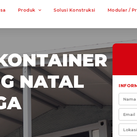
asa
Produk
Solusi Konstruksi
Modular / P
KONTAINER
NG NATAL
INFOR
GA