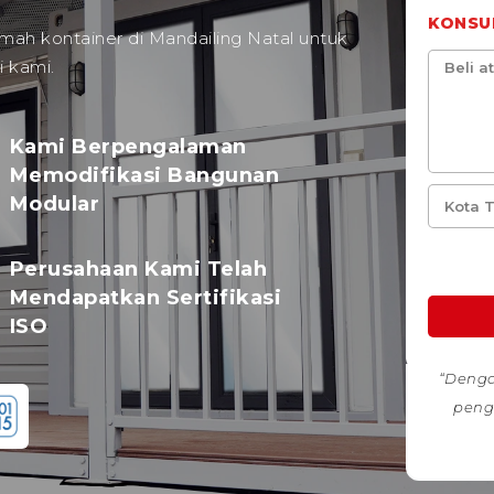
KONSU
ah kontainer di Mandailing Natal untuk
 kami.
Kami Berpengalaman
Memodifikasi Bangunan
Modular
Perusahaan Kami Telah
Mendapatkan Sertifikasi
ISO
“Denga
peng