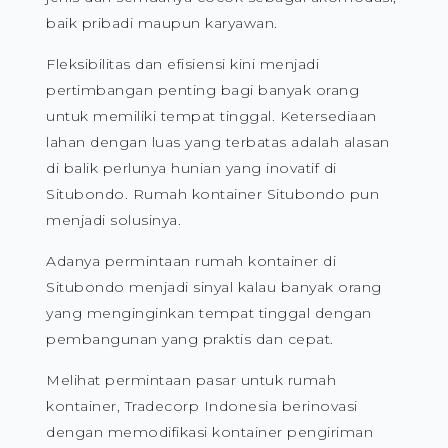
JUAL RUMAH KONTAINER DI
SITUBONDO TERBAIK
Dapatkan penawaran terbaik untuk harga jual
rumah kontainer Situbondo dari Tradecorp
Indonesia. Pilihannya tersedia dalam banyak
jenis dan semuanya cocok sebagai akomodasi,
baik pribadi maupun karyawan.
Fleksibilitas dan efisiensi kini menjadi
pertimbangan penting bagi banyak orang
untuk memiliki tempat tinggal. Ketersediaan
lahan dengan luas yang terbatas adalah alasan
di balik perlunya hunian yang inovatif di
Situbondo. Rumah kontainer Situbondo pun
menjadi solusinya.
Adanya permintaan rumah kontainer di
Situbondo menjadi sinyal kalau banyak orang