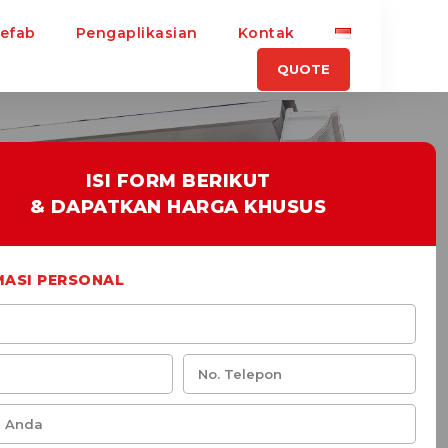
refab
Pengaplikasian
Kontak
QUOTE
ISI FORM BERIKUT
& DAPATKAN HARGA KHUSUS
MASI PERSONAL