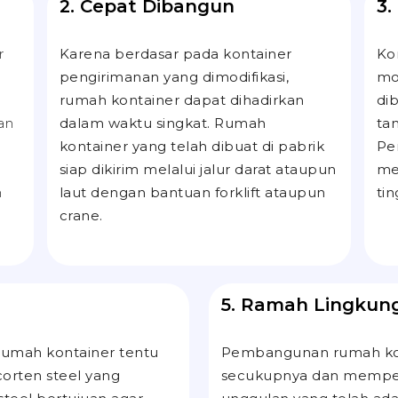
2. Cepat Dibangun
3.
r
Karena berdasar pada kontainer
Ko
pengirimanan yang dimodifikasi,
mo
rumah kontainer dapat dihadirkan
di
an
dalam waktu singkat. Rumah
ta
kontainer yang telah dibuat di pabrik
Pe
siap dikirim melalui jalur darat ataupun
me
n
laut dengan bantuan
forklift
ataupun
ti
crane
.
5. Ramah Lingkun
 rumah kontainer tentu
Pembangunan rumah ko
corten steel
yang
secukupnya dan memper