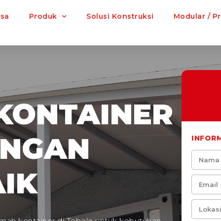
asa
Produk
Solusi Konstruksi
Modular / P
KONTAINER
ENGAN
INFOR
IK
mah kontainer di Tobelo untuk kebutuhan